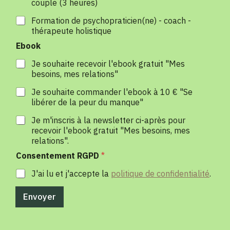
couple (3 heures)
Formation de psychopraticien(ne) - coach -
thérapeute holistique
Ebook
Je souhaite recevoir l'ebook gratuit "Mes
besoins, mes relations"
Je souhaite commander l'ebook à 10 € "Se
libérer de la peur du manque"
Je m'inscris à la newsletter ci-après pour
recevoir l'ebook gratuit "Mes besoins, mes
relations".
N
Consentement RGPD
*
o
m
J'ai lu et j'accepte la
politique de confidentialité
.
s
u
Envoyer
i
s
J