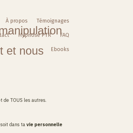
À propos
Témoignages
 manipulation
tact
Hypnose PTR
FAQ
t et nous
Ebooks
et de TOUS les autres.
 soit dans ta
vie personnelle